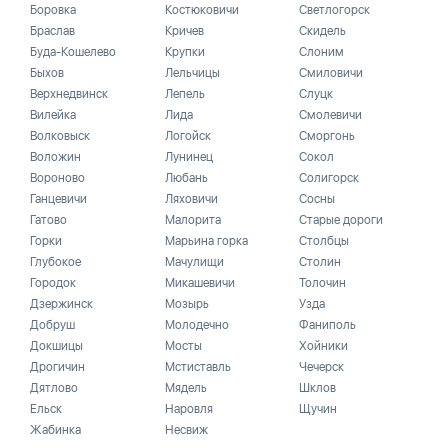
Боровка
Костюковичи
Светлогорск
Браслав
Кричев
Скидель
Буда-Кошелево
Крупки
Слоним
Быхов
Лельчицы
Смиловичи
Верхнедвинск
Лепель
Слуцк
Вилейка
Лида
Смолевичи
Волковыск
Логойск
Сморгонь
Воложин
Лунинец
Сокол
Вороново
Любань
Солигорск
Ганцевичи
Ляховичи
Сосны
Гатово
Малорита
Старые дороги
Горки
Марьина горка
Столбцы
Глубокое
Мачулищи
Столин
Городок
Микашевичи
Толочин
Дзержинск
Мозырь
Узда
Добруш
Молодечно
Фаниполь
Докшицы
Мосты
Хойники
Дрогичин
Мстиставль
Чечерск
Дятлово
Мядель
Шклов
Ельск
Наровля
Щучин
Жабинка
Несвиж