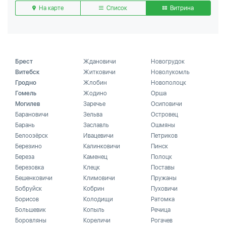
На карте
Список
Витрина
Брест
Ждановичи
Новогрудок
Витебск
Житковичи
Новолукомль
Гродно
Жлобин
Новополоцк
Гомель
Жодино
Орша
Могилев
Заречье
Осиповичи
Барановичи
Зельва
Островец
Барань
Заславль
Ошмяны
Белоозёрск
Ивацевичи
Петриков
Березино
Калинковичи
Пинск
Береза
Каменец
Полоцк
Березовка
Клецк
Поставы
Бешенковичи
Климовичи
Пружаны
Бобруйск
Кобрин
Пуховичи
Борисов
Колодищи
Ратомка
Большевик
Копыль
Речица
Боровляны
Кореличи
Рогачев