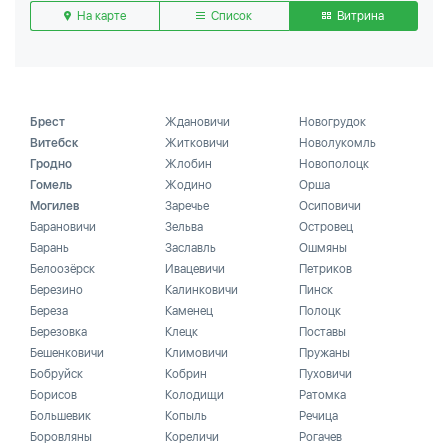
На карте
Список
Витрина
Брест
Ждановичи
Новогрудок
Витебск
Житковичи
Новолукомль
Гродно
Жлобин
Новополоцк
Гомель
Жодино
Орша
Могилев
Заречье
Осиповичи
Барановичи
Зельва
Островец
Барань
Заславль
Ошмяны
Белоозёрск
Ивацевичи
Петриков
Березино
Калинковичи
Пинск
Береза
Каменец
Полоцк
Березовка
Клецк
Поставы
Бешенковичи
Климовичи
Пружаны
Бобруйск
Кобрин
Пуховичи
Борисов
Колодищи
Ратомка
Большевик
Копыль
Речица
Боровляны
Кореличи
Рогачев