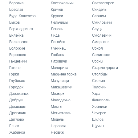
Боровка
Костюковичи
Светлогорск
Браслав
Кричев
Скидель
Буда-Кошелево
Крупки
Слоним
Быхов
Лельчицы
Смиловичи
Верхнедвинск
Лепель
Слуцк
Вилейка
Лида
Смолевичи
Волковыск
Логойск
Сморгонь
Воложин
Лунинец
Сокол
Вороново
Любань
Солигорск
Ганцевичи
Ляховичи
Сосны
Гатово
Малорита
Старые дороги
Горки
Марьина горка
Столбцы
Глубокое
Мачулищи
Столин
Городок
Микашевичи
Толочин
Дзержинск
Мозырь
Узда
Добруш
Молодечно
Фаниполь
Докшицы
Мосты
Хойники
Дрогичин
Мстиставль
Чечерск
Дятлово
Мядель
Шклов
Ельск
Наровля
Щучин
Жабинка
Несвиж