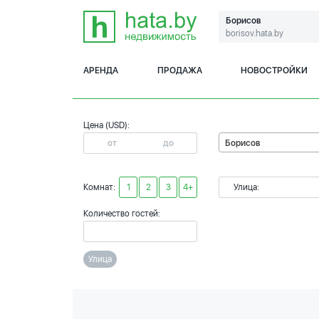
Борисов
borisov.hata.by
АРЕНДА
ПРОДАЖА
НОВОСТРОЙКИ
Цена (USD):
Борисов
Комнат:
1
2
3
4+
Улица:
Количество гостей:
Улица