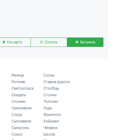
На карте
Список
Витрина
Речица
Сосны
Рогачев
Старые дороги
Светлогорск
Столбцы
Скидель
Столин
Слоним
Толочин
Смиловичи
Узда
Слуцк
Фаниполь
Смолевичи
Хойники
Сморгонь
Чечерск
Сокол
Шклов