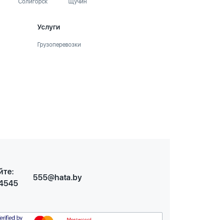
Солигорск
Щучин
Услуги
Грузоперевозки
йте:
555@hata.by
 4545