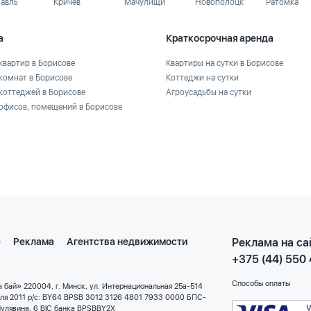
лавль
Кричев
Мачулищи
Новополоцк
Ратомка
а
Краткосрочная аренда
квартир в Борисове
Квартиры на сутки в Борисове
комнат в Борисове
Коттеджи на сутки
коттеджей в Борисове
Агроусадьбы на сутки
офисов, помещений в Борисове
е
Реклама
Агентства недвижимости
Реклама на са
+375 (44) 550
Способы оплаты
 бай» 220004, г. Минск, ул. Интернациональная 25а-514
еля 2011 р/с: BY64 BPSB 3012 3126 4801 7933 0000 БПС-
улявина, 6 BIC банка BPSBBY2X