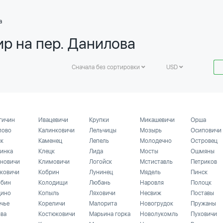
а
ир на пер. Данилова
Сначала без сортировки
USD
гичин
Ивацевичи
Крупки
Микашевичи
Орша
лово
Калинковичи
Лельчицы
Мозырь
Осиповичи
ск
Каменец
Лепель
Молодечно
Островец
инка
Клецк
Лида
Мосты
Ошмяны
новичи
Климовичи
Логойск
Мстиставль
Петриков
ковичи
Кобрин
Лунинец
Мядель
Пинск
бин
Колодищи
Любань
Наровля
Полоцк
ино
Копыль
Ляховичи
Несвиж
Поставы
ечье
Кореличи
Малорита
Новогрудок
Пружаны
ьва
Костюковичи
Марьина горка
Новолукомль
Пуховичи