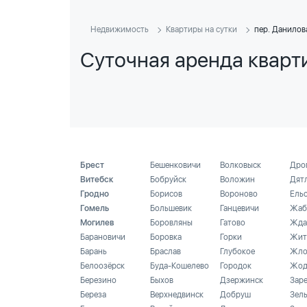
Недвижимость
Квартиры на сутки
пер. Данилов
Суточная аренда кварт
Брест
Бешенковичи
Волковыск
Дро
Витебск
Бобруйск
Воложин
Дят
Гродно
Борисов
Вороново
Ель
Гомель
Большевик
Ганцевичи
Жаб
Могилев
Боровляны
Гатово
Жда
Барановичи
Боровка
Горки
Жит
Барань
Браслав
Глубокое
Жло
Белоозёрск
Буда-Кошелево
Городок
Жод
Березино
Быхов
Дзержинск
Зар
Береза
Верхнедвинск
Добруш
Зел