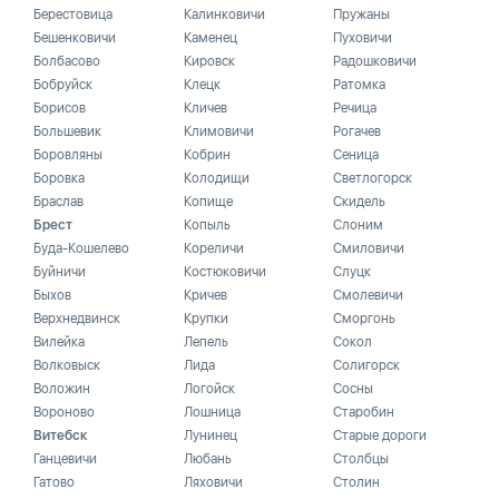
Берестовица
Калинковичи
Пружаны
Бешенковичи
Каменец
Пуховичи
Болбасово
Кировск
Радошковичи
Бобруйск
Клецк
Ратомка
Борисов
Кличев
Речица
Большевик
Климовичи
Рогачев
Боровляны
Кобрин
Сеница
Боровка
Колодищи
Светлогорск
Браслав
Копище
Скидель
Брест
Копыль
Слоним
Буда-Кошелево
Кореличи
Смиловичи
Буйничи
Костюковичи
Слуцк
Быхов
Кричев
Смолевичи
Верхнедвинск
Крупки
Сморгонь
Вилейка
Лепель
Сокол
Волковыск
Лида
Солигорск
Воложин
Логойск
Сосны
Вороново
Лошница
Старобин
Витебск
Лунинец
Старые дороги
Ганцевичи
Любань
Столбцы
Гатово
Ляховичи
Столин