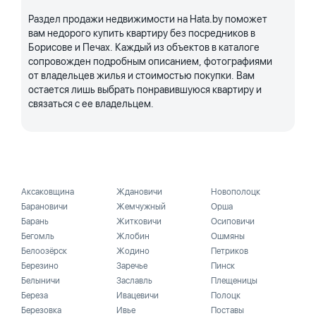
Раздел продажи недвижимости на Hata.by поможет
вам недорого купить квартиру без посредников в
Борисове и Печах. Каждый из объектов в каталоге
сопровожден подробным описанием, фотографиями
от владельцев жилья и стоимостью покупки. Вам
остается лишь выбрать понравившуюся квартиру и
связаться с ее владельцем.
Аксаковщина
Ждановичи
Новополоцк
Барановичи
Жемчужный
Орша
Барань
Житковичи
Осиповичи
Бегомль
Жлобин
Ошмяны
Белоозёрск
Жодино
Петриков
Березино
Заречье
Пинск
Белыничи
Заславль
Плещеницы
Береза
Ивацевичи
Полоцк
Березовка
Ивье
Поставы