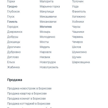
Горки
Малорита
Толочин
Гродно
Марьина горка
Узда
Глубокое
Мачулищи
Фаниполь
Глуск
Микашевичи
Хатежино
Гомель
Михановичи
Хойники
Городок
Могилев
Чаусы
Дзержинск
Мозырь
Чашники
Добруш
Молодечно
Червень
Докшицы
Мосты
Чечерск
Дрогичин
Мядель
Шклов
Дубровно
Наровля
Шумилино
Дятлово
Несвиж
Щучин
Ельск
Новогрудок
Шарковщина
Жабинка
Новолукомль
Продажа
Продажа новостроек в Борисове
Продажа квартир в Борисове
Продажа комнат в Борисове
Продажа коттеджей в Борисове