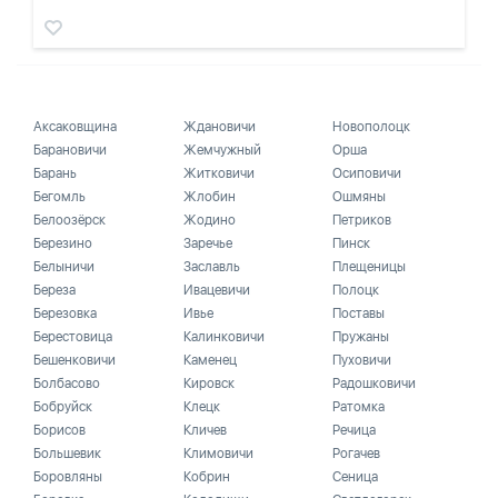
Аксаковщина
Ждановичи
Новополоцк
Барановичи
Жемчужный
Орша
Барань
Житковичи
Осиповичи
Бегомль
Жлобин
Ошмяны
Белоозёрск
Жодино
Петриков
Березино
Заречье
Пинск
Белыничи
Заславль
Плещеницы
Береза
Ивацевичи
Полоцк
Березовка
Ивье
Поставы
Берестовица
Калинковичи
Пружаны
Бешенковичи
Каменец
Пуховичи
Болбасово
Кировск
Радошковичи
Бобруйск
Клецк
Ратомка
Борисов
Кличев
Речица
Большевик
Климовичи
Рогачев
Боровляны
Кобрин
Сеница