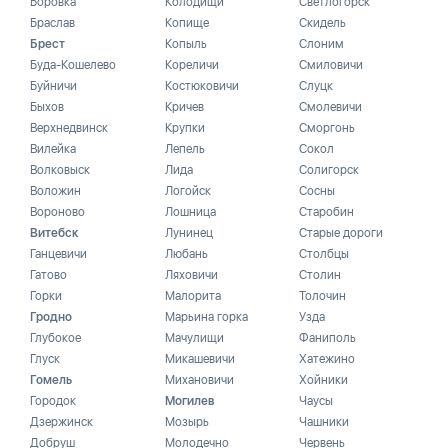
Боровка
Колодищи
Светлогорск
Браслав
Копище
Скидель
Брест
Копыль
Слоним
Буда-Кошелево
Кореличи
Смиловичи
Буйничи
Костюковичи
Слуцк
Быхов
Кричев
Смолевичи
Верхнедвинск
Крупки
Сморгонь
Вилейка
Лепель
Сокол
Волковыск
Лида
Солигорск
Воложин
Логойск
Сосны
Вороново
Лошница
Старобин
Витебск
Лунинец
Старые дороги
Ганцевичи
Любань
Столбцы
Гатово
Ляховичи
Столин
Горки
Малорита
Толочин
Гродно
Марьина горка
Узда
Глубокое
Мачулищи
Фаниполь
Глуск
Микашевичи
Хатежино
Гомель
Михановичи
Хойники
Городок
Могилев
Чаусы
Дзержинск
Мозырь
Чашники
Добруш
Молодечно
Червень