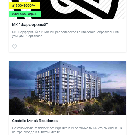
2
$1500-2000/м
2021 срок сдачи
МК "Фарфоровый"
МК Фарфоровый в г. Минск располагается в квартале, образованном
улицами Червякова
Gastello Minsk Residence
Gastello Minsk Residence объединяет в себе уникальный стиль жизни - в
центре города и в тихом месте