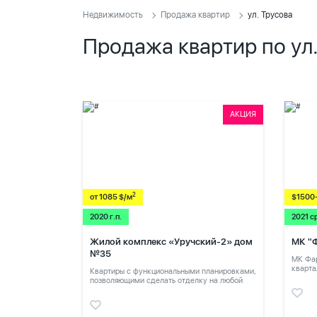
Недвижимость
Продажа квартир
ул. Трусова
Продажа квартир по ул
АКЦИЯ
2
от 1085 $/м
$1500
2020 г.п.
2021 с
Жилой комплекс «Уручский-2» дом
МК "
№35
МК Фар
кварта
Квартиры с функциональными планировками,
позволяющими сделать отделку на любой
вкус.