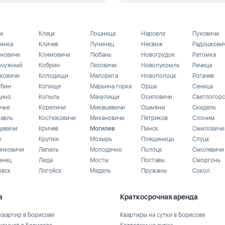
ск
Клецк
Лошница
Наровля
Пуховичи
инка
Кличев
Лунинец
Несвиж
Радошкови
новичи
Климовичи
Любань
Новогрудок
Ратомка
чужный
Кобрин
Ляховичи
Новолукомль
Речица
ковичи
Колодищи
Малорита
Новополоцк
Рогачев
бин
Копище
Марьина горка
Орша
Сеница
ино
Копыль
Мачулищи
Осиповичи
Светлогорс
ечье
Кореличи
Микашевичи
Ошмяны
Скидель
лавль
Костюковичи
Михановичи
Петриков
Слоним
цевичи
Кричев
Могилев
Пинск
Смиловичи
е
Крупки
Мозырь
Плещеницы
Слуцк
инковичи
Лепель
Молодечно
Полоцк
Смолевичи
енец
Лида
Мосты
Поставы
Сморгонь
овск
Логойск
Мядель
Пружаны
Сокол
а
Краткосрочная аренда
квартир в Борисове
Квартиры на сутки в Борисове