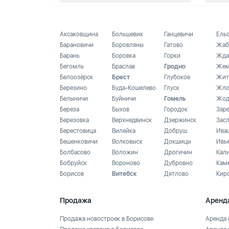
Аксаковщина
Большевик
Ганцевичи
Ель
Барановичи
Боровляны
Гатово
Жаб
Барань
Боровка
Горки
Жда
Бегомль
Браслав
Гродно
Жем
Белоозёрск
Брест
Глубокое
Жит
Березино
Буда-Кошелево
Глуск
Жло
Белыничи
Буйничи
Гомель
Жод
Береза
Быхов
Городок
Зар
Березовка
Верхнедвинск
Дзержинск
Зас
Берестовица
Вилейка
Добруш
Ива
Бешенковичи
Волковыск
Докшицы
Ивь
Болбасово
Воложин
Дрогичин
Кал
Бобруйск
Вороново
Дубровно
Кам
Борисов
Витебск
Дятлово
Кир
Продажа
Аренд
Продажа новостроек в Борисове
Аренда 