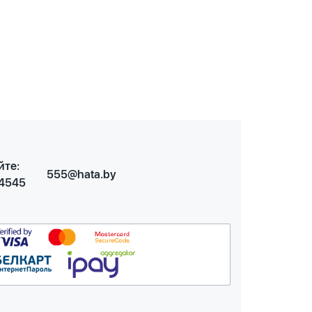
йте:
555@hata.by
 4545