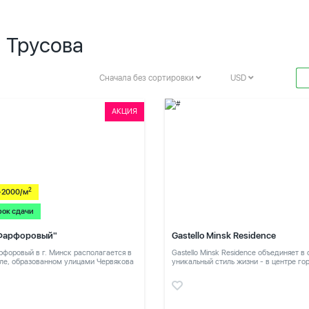
. Трусова
Сначала без сортировки
USD
АКЦИЯ
2
-2000/м
рок сдачи
Фарфоровый"
Gastello Minsk Residence
форовый в г. Минск располагается в
Gastello Minsk Residence объединяет в
ле, образованном улицами Червякова
уникальный стиль жизни - в центре го
в тихом месте