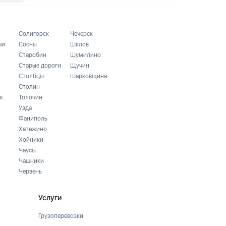
Солигорск
Чечерск
чи
Сосны
Шклов
Старобин
Шумилино
Старые дороги
Щучин
Столбцы
Шарковщина
Столин
к
Толочин
Узда
Фаниполь
Хатежино
Хойники
Чаусы
Чашники
Червень
Услуги
Грузоперевозки