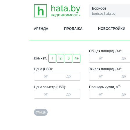
Борисов
borisov.hata.by
АРЕНДА
ПРОДАЖА
НОВОСТРОЙКИ
2
Общая площадь, м
:
Комнат:
1
2
3
4+
2
Цена (USD):
Жилая площадь, м
:
2
Цена за метр (USD):
Площадь кухни, м
:
Улица