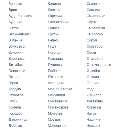
Браслав
Копище
Скидель
Брест
Копыль
Слоним
Буда-Кошелево
Кореличи
Смиловичи
Буйничи
Костюковичи
Слуцк
Быхов
Кричев
Смолевичи
Верхнедвинск
Крупки
Сморгонь
Вилейка
Лепель
Сокол
Волковыск
Лида
Солигорск
Воложин
Логойск
Сосны
Вороново
Лошница
Старобин
Витебск
Лунинец
Старые дороги
Ганцевичи
Любань
Столбцы
Гатово
Ляховичи
Столин
Горки
Малорита
Толочин
Гродно
Марьина горка
Узда
Глубокое
Мачулищи
Фаниполь
Глуск
Микашевичи
Хатежино
Гомель
Михановичи
Хойники
Городок
Могилев
Чаусы
Дзержинск
Мозырь
Чашники
Добруш
Молодечно
Червень