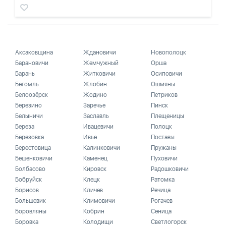
Аксаковщина
Ждановичи
Новополоцк
Барановичи
Жемчужный
Орша
Барань
Житковичи
Осиповичи
Бегомль
Жлобин
Ошмяны
Белоозёрск
Жодино
Петриков
Березино
Заречье
Пинск
Белыничи
Заславль
Плещеницы
Береза
Ивацевичи
Полоцк
Березовка
Ивье
Поставы
Берестовица
Калинковичи
Пружаны
Бешенковичи
Каменец
Пуховичи
Болбасово
Кировск
Радошковичи
Бобруйск
Клецк
Ратомка
Борисов
Кличев
Речица
Большевик
Климовичи
Рогачев
Боровляны
Кобрин
Сеница
Боровка
Колодищи
Светлогорск