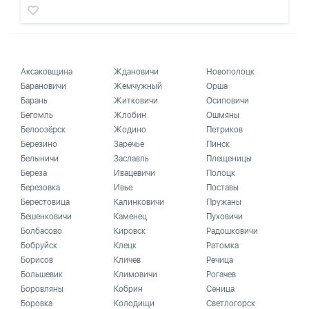
Аксаковщина
Ждановичи
Новополоцк
Барановичи
Жемчужный
Орша
Барань
Житковичи
Осиповичи
Бегомль
Жлобин
Ошмяны
Белоозёрск
Жодино
Петриков
Березино
Заречье
Пинск
Белыничи
Заславль
Плещеницы
Береза
Ивацевичи
Полоцк
Березовка
Ивье
Поставы
Берестовица
Калинковичи
Пружаны
Бешенковичи
Каменец
Пуховичи
Болбасово
Кировск
Радошковичи
Бобруйск
Клецк
Ратомка
Борисов
Кличев
Речица
Большевик
Климовичи
Рогачев
Боровляны
Кобрин
Сеница
Боровка
Колодищи
Светлогорск