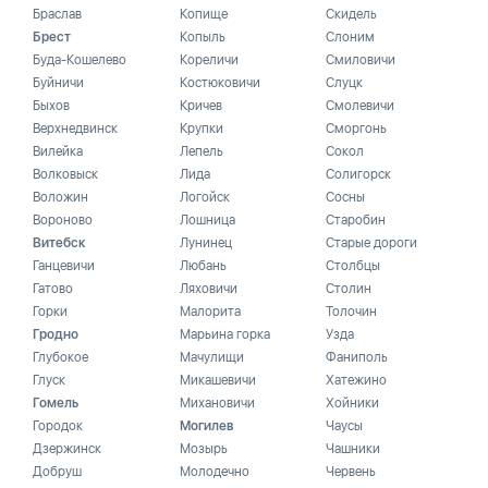
Браслав
Копище
Скидель
Брест
Копыль
Слоним
Буда-Кошелево
Кореличи
Смиловичи
Буйничи
Костюковичи
Слуцк
Быхов
Кричев
Смолевичи
Верхнедвинск
Крупки
Сморгонь
Вилейка
Лепель
Сокол
Волковыск
Лида
Солигорск
Воложин
Логойск
Сосны
Вороново
Лошница
Старобин
Витебск
Лунинец
Старые дороги
Ганцевичи
Любань
Столбцы
Гатово
Ляховичи
Столин
Горки
Малорита
Толочин
Гродно
Марьина горка
Узда
Глубокое
Мачулищи
Фаниполь
Глуск
Микашевичи
Хатежино
Гомель
Михановичи
Хойники
Городок
Могилев
Чаусы
Дзержинск
Мозырь
Чашники
Добруш
Молодечно
Червень