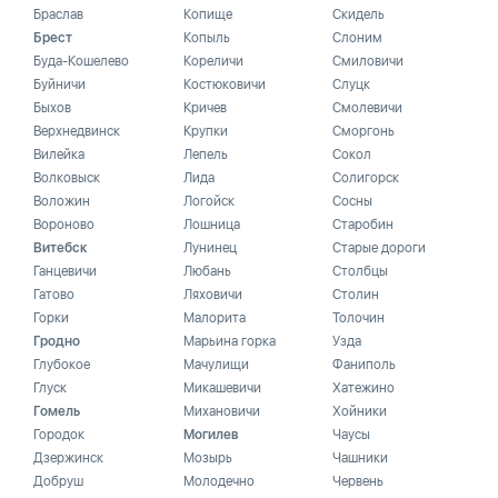
Браслав
Копище
Скидель
Брест
Копыль
Слоним
Буда-Кошелево
Кореличи
Смиловичи
Буйничи
Костюковичи
Слуцк
Быхов
Кричев
Смолевичи
Верхнедвинск
Крупки
Сморгонь
Вилейка
Лепель
Сокол
Волковыск
Лида
Солигорск
Воложин
Логойск
Сосны
Вороново
Лошница
Старобин
Витебск
Лунинец
Старые дороги
Ганцевичи
Любань
Столбцы
Гатово
Ляховичи
Столин
Горки
Малорита
Толочин
Гродно
Марьина горка
Узда
Глубокое
Мачулищи
Фаниполь
Глуск
Микашевичи
Хатежино
Гомель
Михановичи
Хойники
Городок
Могилев
Чаусы
Дзержинск
Мозырь
Чашники
Добруш
Молодечно
Червень