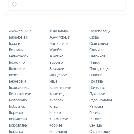
Аксаковщина
Ждановичи
Новополоцк
Барановичи
Жемчужный
Орша
Барань
Житковичи
Осиповичи
Бегомль
Жлобин
Ошмяны
Белоозёрск
Жодино
Петриков
Березино
Заречье
Пинск
Белыничи
Заславль
Плещеницы
Береза
Ивацевичи
Полоцк
Березовка
Ивье
Поставы
Берестовица
Калинковичи
Пружаны
Бешенковичи
Каменец
Пуховичи
Болбасово
Кировск
Радошковичи
Бобруйск
Клецк
Ратомка
Борисов
Кличев
Речица
Большевик
Климовичи
Рогачев
Боровляны
Кобрин
Сеница
Боровка
Колодищи
Светлогорск