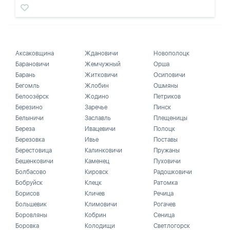
Аксаковщина
Ждановичи
Новополоцк
Барановичи
Жемчужный
Орша
Барань
Житковичи
Осиповичи
Бегомль
Жлобин
Ошмяны
Белоозёрск
Жодино
Петриков
Березино
Заречье
Пинск
Белыничи
Заславль
Плещеницы
Береза
Ивацевичи
Полоцк
Березовка
Ивье
Поставы
Берестовица
Калинковичи
Пружаны
Бешенковичи
Каменец
Пуховичи
Болбасово
Кировск
Радошковичи
Бобруйск
Клецк
Ратомка
Борисов
Кличев
Речица
Большевик
Климовичи
Рогачев
Боровляны
Кобрин
Сеница
Боровка
Колодищи
Светлогорск