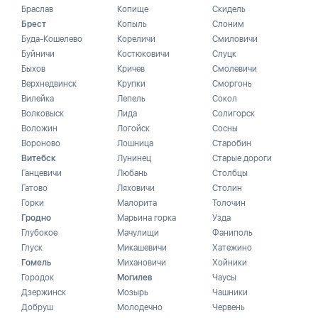
Браслав
Копище
Скидель
Брест
Копыль
Слоним
Буда-Кошелево
Кореличи
Смиловичи
Буйничи
Костюковичи
Слуцк
Быхов
Кричев
Смолевичи
Верхнедвинск
Крупки
Сморгонь
Вилейка
Лепель
Сокол
Волковыск
Лида
Солигорск
Воложин
Логойск
Сосны
Вороново
Лошница
Старобин
Витебск
Лунинец
Старые дороги
Ганцевичи
Любань
Столбцы
Гатово
Ляховичи
Столин
Горки
Малорита
Толочин
Гродно
Марьина горка
Узда
Глубокое
Мачулищи
Фаниполь
Глуск
Микашевичи
Хатежино
Гомель
Михановичи
Хойники
Городок
Могилев
Чаусы
Дзержинск
Мозырь
Чашники
Добруш
Молодечно
Червень