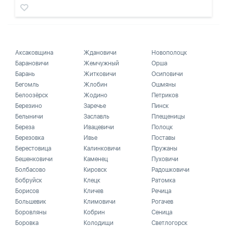
Аксаковщина
Ждановичи
Новополоцк
Барановичи
Жемчужный
Орша
Барань
Житковичи
Осиповичи
Бегомль
Жлобин
Ошмяны
Белоозёрск
Жодино
Петриков
Березино
Заречье
Пинск
Белыничи
Заславль
Плещеницы
Береза
Ивацевичи
Полоцк
Березовка
Ивье
Поставы
Берестовица
Калинковичи
Пружаны
Бешенковичи
Каменец
Пуховичи
Болбасово
Кировск
Радошковичи
Бобруйск
Клецк
Ратомка
Борисов
Кличев
Речица
Большевик
Климовичи
Рогачев
Боровляны
Кобрин
Сеница
Боровка
Колодищи
Светлогорск