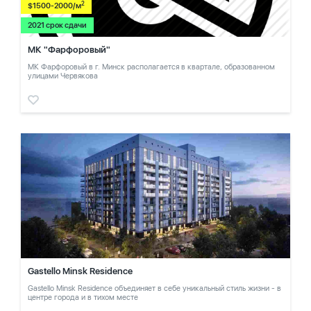
2
$1500-2000/м
2021 срок сдачи
МК "Фарфоровый"
МК Фарфоровый в г. Минск располагается в квартале, образованном
улицами Червякова
Gastello Minsk Residence
Gastello Minsk Residence объединяет в себе уникальный стиль жизни - в
центре города и в тихом месте