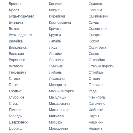
Браслав
Копище
Скидель
Брест
Копыль
Слоним
Буда-Кошелево
Кореличи
Смиловичи
Буйничи
Костюковичи
Слуцк
Быхов
Кричев
Смолевичи
Верхнедвинск
Крупки
Сморгонь
Вилейка
Лепель
Сокол
Волковыск
Лида
Солигорск
Воложин
Логойск
Сосны
Вороново
Лошница
Старобин
Витебск
Лунинец
Старые дороги
Ганцевичи
Любань
Столбцы
Гатово
Ляховичи
Столин
Горки
Малорита
Толочин
Гродно
Марьина горка
Узда
Глубокое
Мачулищи
Фаниполь
Глуск
Микашевичи
Хатежино
Гомель
Михановичи
Хойники
Городок
Могилев
Чаусы
Дзержинск
Мозырь
Чашники
Добруш
Молодечно
Червень