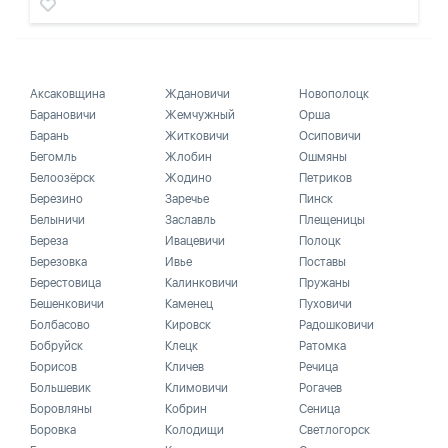
Аксаковщина
Ждановичи
Новополоцк
Барановичи
Жемчужный
Орша
Барань
Житковичи
Осиповичи
Бегомль
Жлобин
Ошмяны
Белоозёрск
Жодино
Петриков
Березино
Заречье
Пинск
Белыничи
Заславль
Плещеницы
Береза
Ивацевичи
Полоцк
Березовка
Ивье
Поставы
Берестовица
Калинковичи
Пружаны
Бешенковичи
Каменец
Пуховичи
Болбасово
Кировск
Радошковичи
Бобруйск
Клецк
Ратомка
Борисов
Кличев
Речица
Большевик
Климовичи
Рогачев
Боровляны
Кобрин
Сеница
Боровка
Колодищи
Светлогорск