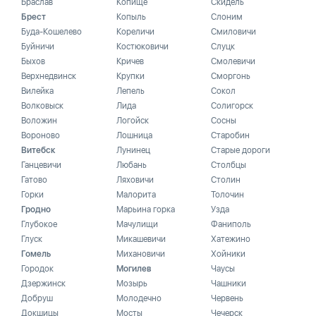
Браслав
Копище
Скидель
Брест
Копыль
Слоним
Буда-Кошелево
Кореличи
Смиловичи
Буйничи
Костюковичи
Слуцк
Быхов
Кричев
Смолевичи
Верхнедвинск
Крупки
Сморгонь
Вилейка
Лепель
Сокол
Волковыск
Лида
Солигорск
Воложин
Логойск
Сосны
Вороново
Лошница
Старобин
Витебск
Лунинец
Старые дороги
Ганцевичи
Любань
Столбцы
Гатово
Ляховичи
Столин
Горки
Малорита
Толочин
Гродно
Марьина горка
Узда
Глубокое
Мачулищи
Фаниполь
Глуск
Микашевичи
Хатежино
Гомель
Михановичи
Хойники
Городок
Могилев
Чаусы
Дзержинск
Мозырь
Чашники
Добруш
Молодечно
Червень
Докшицы
Мосты
Чечерск