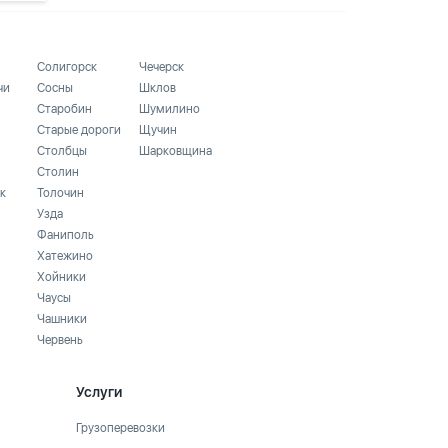
Солигорск
Чечерск
чи
Сосны
Шклов
Старобин
Шумилино
Старые дороги
Щучин
Столбцы
Шарковщина
Столин
к
Толочин
Узда
Фаниполь
Хатежино
Хойники
Чаусы
Чашники
Червень
Услуги
Грузоперевозки