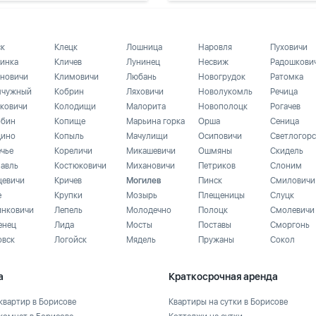
ск
Клецк
Лошница
Наровля
Пуховичи
инка
Кличев
Лунинец
Несвиж
Радошкови
новичи
Климовичи
Любань
Новогрудок
Ратомка
чужный
Кобрин
Ляховичи
Новолукомль
Речица
ковичи
Колодищи
Малорита
Новополоцк
Рогачев
бин
Копище
Марьина горка
Орша
Сеница
ино
Копыль
Мачулищи
Осиповичи
Светлогорс
ечье
Кореличи
Микашевичи
Ошмяны
Скидель
лавль
Костюковичи
Михановичи
Петриков
Слоним
цевичи
Кричев
Могилев
Пинск
Смиловичи
е
Крупки
Мозырь
Плещеницы
Слуцк
инковичи
Лепель
Молодечно
Полоцк
Смолевичи
енец
Лида
Мосты
Поставы
Сморгонь
овск
Логойск
Мядель
Пружаны
Сокол
а
Краткосрочная аренда
квартир в Борисове
Квартиры на сутки в Борисове