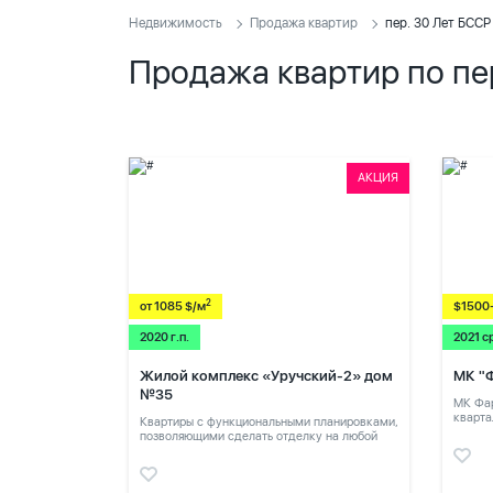
Недвижимость
Продажа квартир
пер. 30 Лет БССР
Продажа квартир по пе
АКЦИЯ
2
от 1085 $/м
$1500
2020 г.п.
2021 с
Жилой комплекс «Уручский-2» дом
МК "
№35
МК Фар
кварта
Квартиры с функциональными планировками,
позволяющими сделать отделку на любой
вкус.