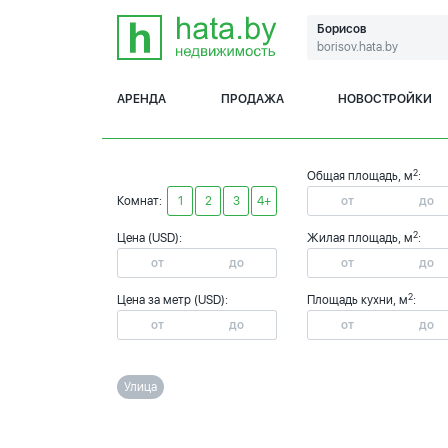
Борисов
borisov.hata.by
АРЕНДА
ПРОДАЖА
НОВОСТРОЙКИ
2
Общая площадь, м
:
Комнат:
1
2
3
4+
2
Цена (USD):
Жилая площадь, м
:
2
Цена за метр (USD):
Площадь кухни, м
:
Улица