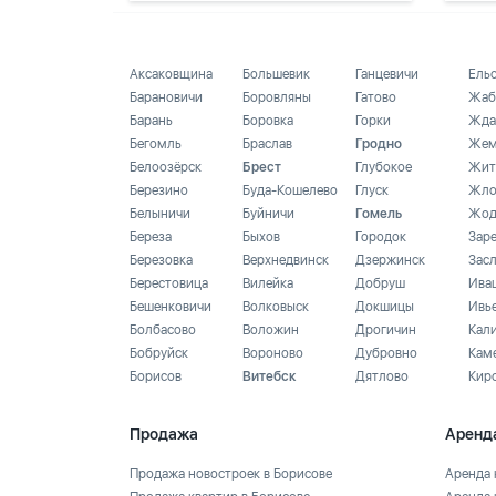
Аксаковщина
Большевик
Ганцевичи
Ель
Барановичи
Боровляны
Гатово
Жаб
Барань
Боровка
Горки
Жда
Бегомль
Браслав
Гродно
Жем
Белоозёрск
Брест
Глубокое
Жит
Березино
Буда-Кошелево
Глуск
Жло
Белыничи
Буйничи
Гомель
Жод
Береза
Быхов
Городок
Зар
Березовка
Верхнедвинск
Дзержинск
Зас
Берестовица
Вилейка
Добруш
Ива
Бешенковичи
Волковыск
Докшицы
Ивь
Болбасово
Воложин
Дрогичин
Кал
Бобруйск
Вороново
Дубровно
Кам
Борисов
Витебск
Дятлово
Кир
Продажа
Аренд
Продажа новостроек в Борисове
Аренда 