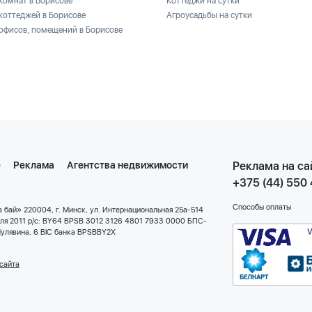
комнат в Борисове
Коттеджи на сутки
коттеджей в Борисове
Агроусадьбы на сутки
офисов, помещений в Борисове
е
Реклама
Агентства недвижимости
Реклама на са
+375 (44) 550
Способы оплаты
 бай» 220004, г. Минск, ул. Интернациональная 25а-514
еля 2011 р/с: BY64 BPSB 3012 3126 4801 7933 0000 БПС-
улявина, 6 BIC банка BPSBBY2X
сайта