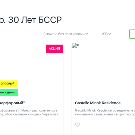
р. 30 Лет БССР
Сначала без сортировки
USD
АКЦИЯ
2
-2000/м
рок сдачи
Фарфоровый"
Gastello Minsk Residence
форовый в г. Минск располагается в
Gastello Minsk Residence объединяет в
ле, образованном улицами Червякова
уникальный стиль жизни - в центре го
в тихом месте