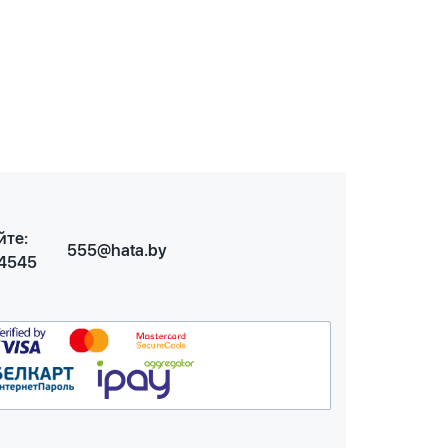
йте:
555@hata.by
 4545