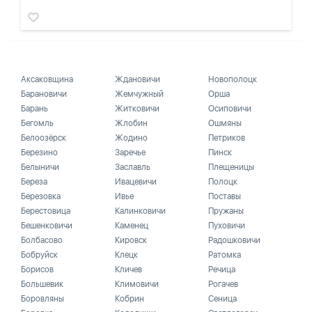
Аксаковщина
Ждановичи
Новополоцк
Барановичи
Жемчужный
Орша
Барань
Житковичи
Осиповичи
Бегомль
Жлобин
Ошмяны
Белоозёрск
Жодино
Петриков
Березино
Заречье
Пинск
Белыничи
Заславль
Плещеницы
Береза
Ивацевичи
Полоцк
Березовка
Ивье
Поставы
Берестовица
Калинковичи
Пружаны
Бешенковичи
Каменец
Пуховичи
Болбасово
Кировск
Радошковичи
Бобруйск
Клецк
Ратомка
Борисов
Кличев
Речица
Большевик
Климовичи
Рогачев
Боровляны
Кобрин
Сеница