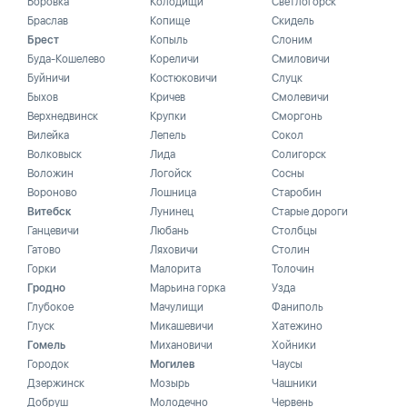
Боровка
Колодищи
Светлогорск
Браслав
Копище
Скидель
Брест
Копыль
Слоним
Буда-Кошелево
Кореличи
Смиловичи
Буйничи
Костюковичи
Слуцк
Быхов
Кричев
Смолевичи
Верхнедвинск
Крупки
Сморгонь
Вилейка
Лепель
Сокол
Волковыск
Лида
Солигорск
Воложин
Логойск
Сосны
Вороново
Лошница
Старобин
Витебск
Лунинец
Старые дороги
Ганцевичи
Любань
Столбцы
Гатово
Ляховичи
Столин
Горки
Малорита
Толочин
Гродно
Марьина горка
Узда
Глубокое
Мачулищи
Фаниполь
Глуск
Микашевичи
Хатежино
Гомель
Михановичи
Хойники
Городок
Могилев
Чаусы
Дзержинск
Мозырь
Чашники
Добруш
Молодечно
Червень