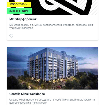
2
$1500-2000/м
2021 срок сдачи
МК "Фарфоровый"
МК Фарфоровый в г. Минск располагается в квартале, образованном
улицами Червякова
Gastello Minsk Residence
Gastello Minsk Residence объединяет в себе уникальный стиль жизни - в
центре города и в тихом месте