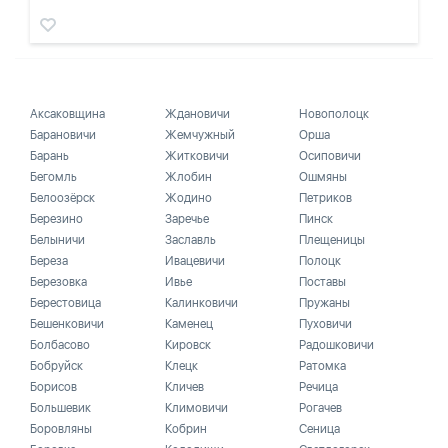
Аксаковщина
Ждановичи
Новополоцк
Барановичи
Жемчужный
Орша
Барань
Житковичи
Осиповичи
Бегомль
Жлобин
Ошмяны
Белоозёрск
Жодино
Петриков
Березино
Заречье
Пинск
Белыничи
Заславль
Плещеницы
Береза
Ивацевичи
Полоцк
Березовка
Ивье
Поставы
Берестовица
Калинковичи
Пружаны
Бешенковичи
Каменец
Пуховичи
Болбасово
Кировск
Радошковичи
Бобруйск
Клецк
Ратомка
Борисов
Кличев
Речица
Большевик
Климовичи
Рогачев
Боровляны
Кобрин
Сеница