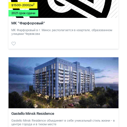
2
$1500-2000/м
2021 срок сдачи
МК "Фарфоровый"
МК Фарфоровый в г. Минск располагается в квартале, образованном
улицами Червякова
Gastello Minsk Residence
Gastello Minsk Residence объединяет в себе уникальный стиль жизни - в
центре города и в тихом месте