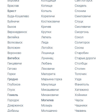
Боровка
Колодищи
Светлогорск
Браслав
Копище
Скидель
Брест
Копыль
Слоним
Буда-Кошелево
Кореличи
Смиловичи
Буйничи
Костюковичи
Слуцк
Быхов
Кричев
Смолевичи
Верхнедвинск
Крупки
Сморгонь
Вилейка
Лепель
Сокол
Волковыск
Лида
Солигорск
Воложин
Логойск
Сосны
Вороново
Лошница
Старобин
Витебск
Лунинец
Старые дороги
Ганцевичи
Любань
Столбцы
Гатово
Ляховичи
Столин
Горки
Малорита
Толочин
Гродно
Марьина горка
Узда
Глубокое
Мачулищи
Фаниполь
Глуск
Микашевичи
Хатежино
Гомель
Михановичи
Хойники
Городок
Могилев
Чаусы
Дзержинск
Мозырь
Чашники
Добруш
Молодечно
Червень