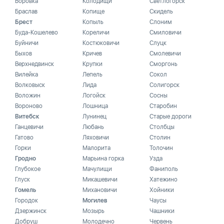
Боровка
Колодищи
Светлогорск
Браслав
Копище
Скидель
Брест
Копыль
Слоним
Буда-Кошелево
Кореличи
Смиловичи
Буйничи
Костюковичи
Слуцк
Быхов
Кричев
Смолевичи
Верхнедвинск
Крупки
Сморгонь
Вилейка
Лепель
Сокол
Волковыск
Лида
Солигорск
Воложин
Логойск
Сосны
Вороново
Лошница
Старобин
Витебск
Лунинец
Старые дороги
Ганцевичи
Любань
Столбцы
Гатово
Ляховичи
Столин
Горки
Малорита
Толочин
Гродно
Марьина горка
Узда
Глубокое
Мачулищи
Фаниполь
Глуск
Микашевичи
Хатежино
Гомель
Михановичи
Хойники
Городок
Могилев
Чаусы
Дзержинск
Мозырь
Чашники
Добруш
Молодечно
Червень