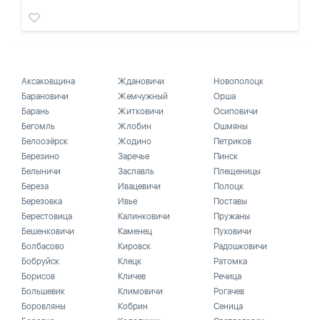
Аксаковщина
Ждановичи
Новополоцк
Барановичи
Жемчужный
Орша
Барань
Житковичи
Осиповичи
Бегомль
Жлобин
Ошмяны
Белоозёрск
Жодино
Петриков
Березино
Заречье
Пинск
Белыничи
Заславль
Плещеницы
Береза
Ивацевичи
Полоцк
Березовка
Ивье
Поставы
Берестовица
Калинковичи
Пружаны
Бешенковичи
Каменец
Пуховичи
Болбасово
Кировск
Радошковичи
Бобруйск
Клецк
Ратомка
Борисов
Кличев
Речица
Большевик
Климовичи
Рогачев
Боровляны
Кобрин
Сеница