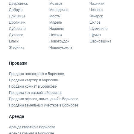
Дзержинск
Мозырь
Чашники
Добруш
Молодечно
Червень
Докшицы
Мосты
Чечерск
Дрогичин
Мядель
Шклов
Дубровно
Наровля
Шумилино
Дятлово
Несвиж
Щучин
Ельск
Новогрудок
Шарковщина
Жабинка
Новолукомль
Продажа
Продажа новостроек в Борисове
Продажа квартир в Борисове
Продажа комнат в Борисове
Продажа коттеджей в Борисове
Продажа офисов, помещений в Борисове
Продажа земельных участков в Борисове
Аренда
Аренда квартир в Борисове
Аренда комнат в Борисове