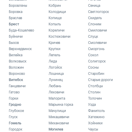
Боровляны
Кобрин
Сеница
Боровка
Колодищи
Светлогорск
Браслав
Копище
Скидель
Брест
Копыль
Слоним
Буда-Кошелево
Кореличи
Смиловичи
Буйничи
Костюковичи
Слуцк
Быхов
Кричев
Смолевичи
Верхнедвинск
Крупки
Сморгонь
Вилейка
Лепель
Сокол
Волковыск
Лида
Солигорск
Воложин
Логойск
Сосны
Вороново
Лошница
Старобин
Витебск
Лунинец
Старые дороги
Ганцевичи
Любань
Столбцы
Гатово
Ляховичи
Столин
Горки
Малорита
Толочин
Гродно
Марьина горка
Узда
Глубокое
Мачулищи
Фаниполь
Глуск
Микашевичи
Хатежино
Гомель
Михановичи
Хойники
Городок
Могилев
Чаусы