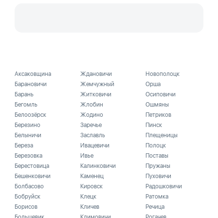
Аксаковщина
Ждановичи
Новополоцк
Барановичи
Жемчужный
Орша
Барань
Житковичи
Осиповичи
Бегомль
Жлобин
Ошмяны
Белоозёрск
Жодино
Петриков
Березино
Заречье
Пинск
Белыничи
Заславль
Плещеницы
Береза
Ивацевичи
Полоцк
Березовка
Ивье
Поставы
Берестовица
Калинковичи
Пружаны
Бешенковичи
Каменец
Пуховичи
Болбасово
Кировск
Радошковичи
Бобруйск
Клецк
Ратомка
Борисов
Кличев
Речица
Большевик
Климовичи
Рогачев