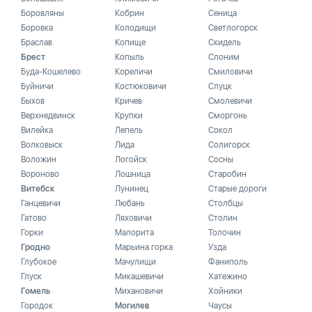
Боровляны
Кобрин
Сеница
Боровка
Колодищи
Светлогорск
Браслав
Копище
Скидель
Брест
Копыль
Слоним
Буда-Кошелево
Кореличи
Смиловичи
Буйничи
Костюковичи
Слуцк
Быхов
Кричев
Смолевичи
Верхнедвинск
Крупки
Сморгонь
Вилейка
Лепель
Сокол
Волковыск
Лида
Солигорск
Воложин
Логойск
Сосны
Вороново
Лошница
Старобин
Витебск
Лунинец
Старые дороги
Ганцевичи
Любань
Столбцы
Гатово
Ляховичи
Столин
Горки
Малорита
Толочин
Гродно
Марьина горка
Узда
Глубокое
Мачулищи
Фаниполь
Глуск
Микашевичи
Хатежино
Гомель
Михановичи
Хойники
Городок
Могилев
Чаусы