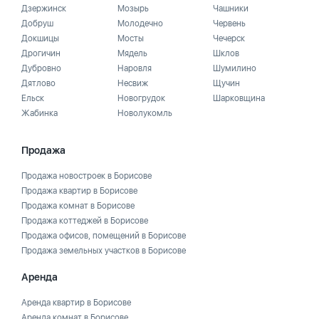
Дзержинск
Мозырь
Чашники
Добруш
Молодечно
Червень
Докшицы
Мосты
Чечерск
Дрогичин
Мядель
Шклов
Дубровно
Наровля
Шумилино
Дятлово
Несвиж
Щучин
Ельск
Новогрудок
Шарковщина
Жабинка
Новолукомль
Продажа
Продажа новостроек в Борисове
Продажа квартир в Борисове
Продажа комнат в Борисове
Продажа коттеджей в Борисове
Продажа офисов, помещений в Борисове
Продажа земельных участков в Борисове
Аренда
Аренда квартир в Борисове
Аренда комнат в Борисове