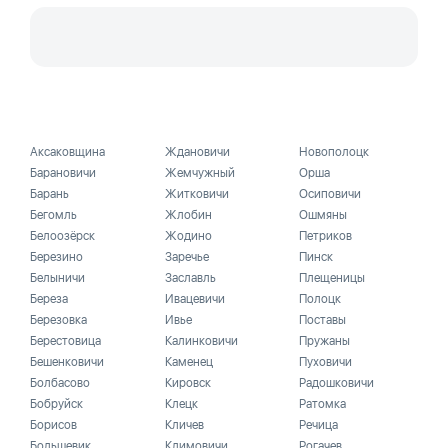
Аксаковщина
Ждановичи
Новополоцк
Барановичи
Жемчужный
Орша
Барань
Житковичи
Осиповичи
Бегомль
Жлобин
Ошмяны
Белоозёрск
Жодино
Петриков
Березино
Заречье
Пинск
Белыничи
Заславль
Плещеницы
Береза
Ивацевичи
Полоцк
Березовка
Ивье
Поставы
Берестовица
Калинковичи
Пружаны
Бешенковичи
Каменец
Пуховичи
Болбасово
Кировск
Радошковичи
Бобруйск
Клецк
Ратомка
Борисов
Кличев
Речица
Большевик
Климовичи
Рогачев