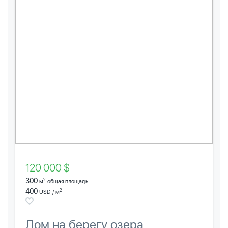
120 000 $
300
2
м
общая площадь
400
2
USD / м
Дом на берегу озера