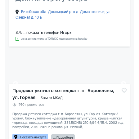
Витебская обл. Докшицкий р-н д. Домашковичи, ул.
Озерная д. 10 а
375... показать телефон
Игорь
цена действительна ТОЛЬКО при ссылке на hata.by
Продажа уютного коттеджа г. п. Боровляны,
ул. Горная.
5 км от МКАД
740 просмотров
Продажа уютного коттеджа г. п. Боровляны, ул. Горная. Коттедж 3
уровня, блок+утепление +декоративная штукатурка, крыша –мягкая
черепица, площадь помещений: 331.5(СНБ) 210.5/94.6/15.4, 2002 год
постройки, 2019-2021 г. реновация. Уютный,...
Показать на карте
... Подробнее