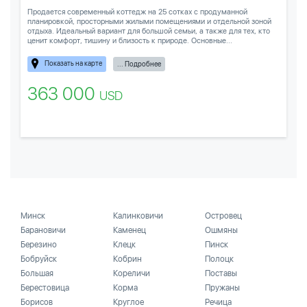
Продается современный коттедж на 25 сотках с продуманной
планировкой, просторными жилыми помещениями и отдельной зоной
отдыха. Идеальный вариант для большой семьи, а также для тех, кто
ценит комфорт, тишину и близость к природе. Основные...
Показать на карте
... Подробнее
363 000
USD
Минск
Калинковичи
Островец
Барановичи
Каменец
Ошмяны
Березино
Клецк
Пинск
Бобруйск
Кобрин
Полоцк
Большая
Кореличи
Поставы
Берестовица
Корма
Пружаны
Борисов
Круглое
Речица