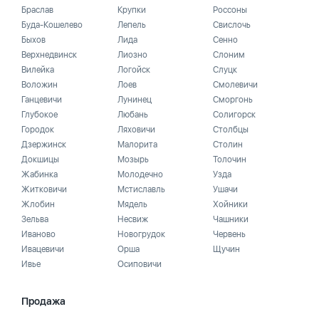
Браслав
Крупки
Россоны
Буда-Кошелево
Лепель
Свислочь
Быхов
Лида
Сенно
Верхнедвинск
Лиозно
Слоним
Вилейка
Логойск
Слуцк
Воложин
Лоев
Смолевичи
Ганцевичи
Лунинец
Сморгонь
Глубокое
Любань
Солигорск
Городок
Ляховичи
Столбцы
Дзержинск
Малорита
Столин
Докшицы
Мозырь
Толочин
Жабинка
Молодечно
Узда
Житковичи
Мстиславль
Ушачи
Жлобин
Мядель
Хойники
Зельва
Несвиж
Чашники
Иваново
Новогрудок
Червень
Ивацевичи
Орша
Щучин
Ивье
Осиповичи
Продажа